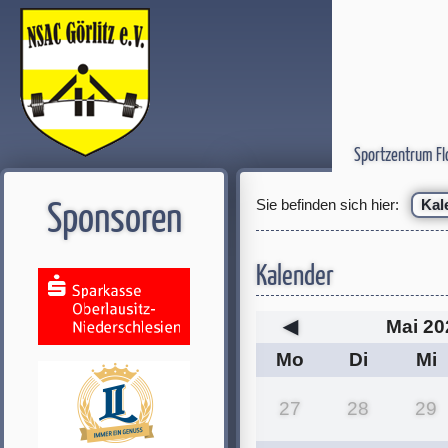
Sportzentrum Fl
Sie befinden sich hier:
Kal
Sponsoren
Kalender
◀
Mai 20
Mo
Di
Mi
27
28
29