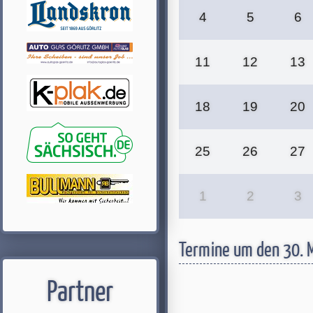
4
5
6
11
12
13
18
19
20
25
26
27
1
2
3
Termine um den 30. 
Partner