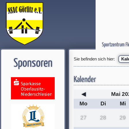
Sportzentrum Fl
Sie befinden sich hier:
Kal
Sponsoren
Kalender
◀
Mai 20
Mo
Di
Mi
27
28
29