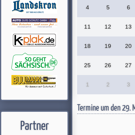
4
5
6
11
12
13
18
19
20
25
26
27
1
2
3
Termine um den 29. 
Partner