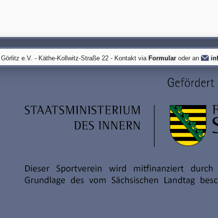
örlitz e.V. - Käthe-Kollwitz-Straße 22 - Kontakt via
Formular
oder an
in