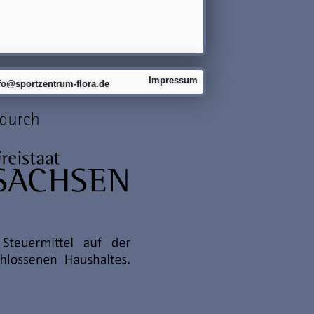
Impressum
fo@sportzentrum-flora.de