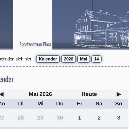
Aktuelles
Verei
Sportzentrum Flora
befinden sich hier:
Kalender
2026
Mai
14
ender
◀
Mai 2026
Heute
▶
Mo
Di
Mi
Do
Fr
Sa
So
27
28
29
30
1
2
3