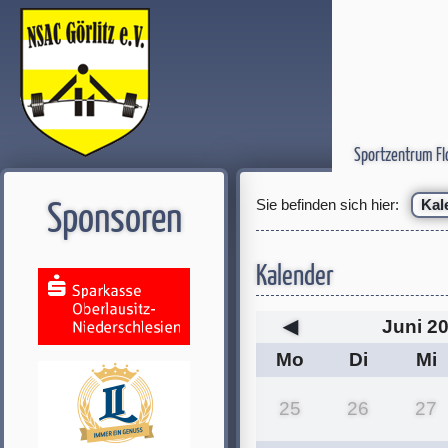
Sportzentrum Fl
Sie befinden sich hier:
Kal
Sponsoren
Kalender
◀
Juni 2
Mo
Di
Mi
25
26
27