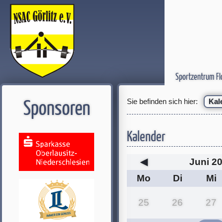
Sportzentrum Fl
Sie befinden sich hier:
Kal
Sponsoren
Kalender
◀
Juni 2
Mo
Di
Mi
25
26
27