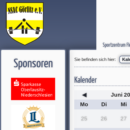
Sportzentrum Fl
Sie befinden sich hier:
Kal
Sponsoren
Kalender
◀
Juni 2
Mo
Di
Mi
25
26
27