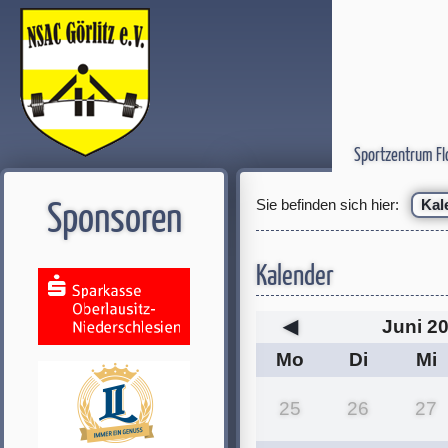
Sportzentrum Fl
Sie befinden sich hier:
Kal
Sponsoren
Kalender
◀
Juni 2
Mo
Di
Mi
25
26
27