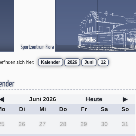
Aktuelles
Verei
Sportzentrum Flora
befinden sich hier:
Kalender
2026
Juni
12
ender
◀
Juni 2026
Heute
▶
Mo
Di
Mi
Do
Fr
Sa
So
25
26
27
28
29
30
31