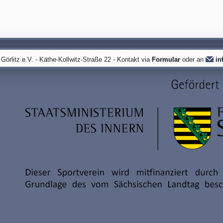
örlitz e.V. - Käthe-Kollwitz-Straße 22 - Kontakt via
Formular
oder an
in