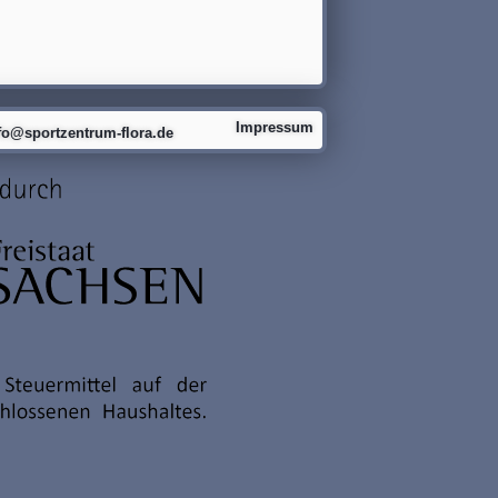
Impressum
fo@sportzentrum-flora.de