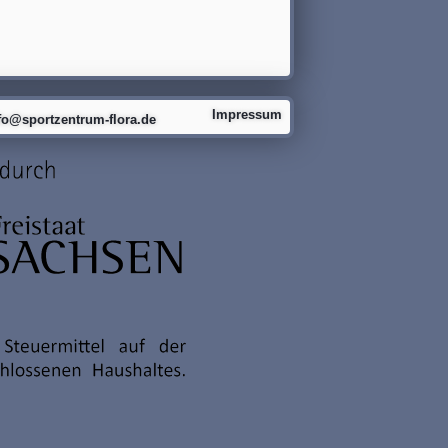
Impressum
fo@sportzentrum-flora.de