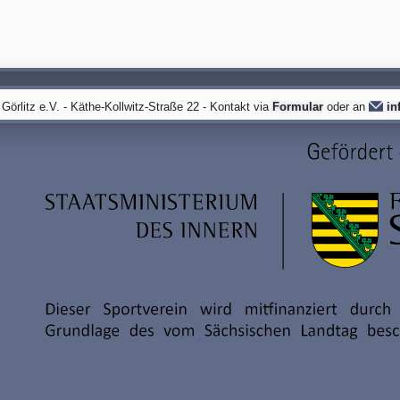
örlitz e.V. - Käthe-Kollwitz-Straße 22 - Kontakt via
Formular
oder an
in