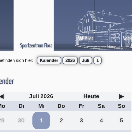
Aktuelles
Verei
Sportzentrum Flora
befinden sich hier:
Kalender
2026
Juli
1
ender
◀
Juli 2026
Heute
▶
Mo
Di
Mi
Do
Fr
Sa
So
29
30
1
2
3
4
5