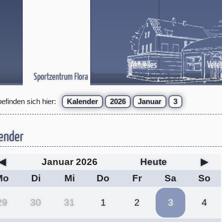
Aktuelles
Verei
Sportzentrum Flora
befinden sich hier:
Kalender
2026
Januar
3
ender
◀
Januar 2026
Heute
▶
Mo
Di
Mi
Do
Fr
Sa
So
29
30
31
1
2
3
4