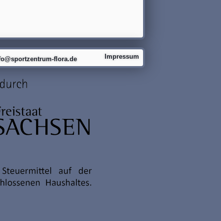
Impressum
fo@sportzentrum-flora.de