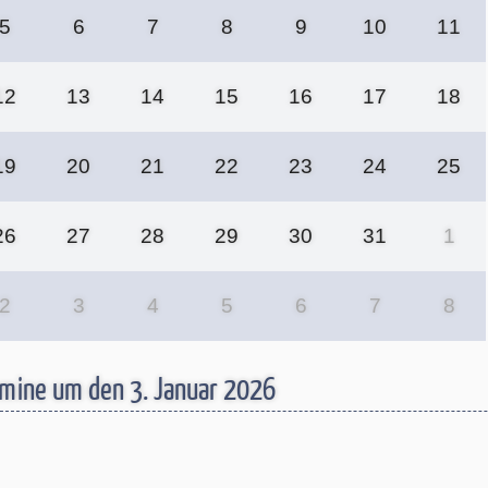
5
6
7
8
9
10
11
12
13
14
15
16
17
18
19
20
21
22
23
24
25
26
27
28
29
30
31
1
2
3
4
5
6
7
8
mine um den 3. Januar 2026