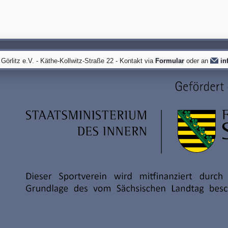
örlitz e.V. - Käthe-Kollwitz-Straße 22 - Kontakt via
Formular
oder an
in