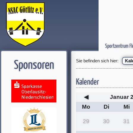
Sportzentrum Fl
Sie befinden sich hier:
Kal
Sponsoren
Kalender
◀
Januar 
Mo
Di
Mi
29
30
31