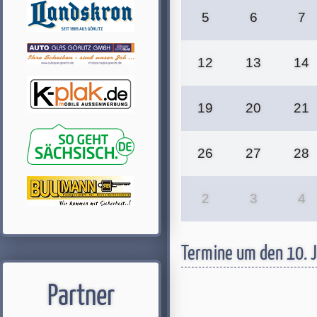
5
6
7
12
13
14
19
20
21
26
27
28
2
3
4
Termine um den 10. 
Partner