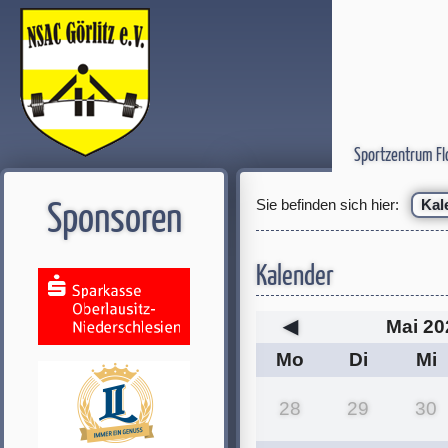
Sportzentrum Fl
Sie befinden sich hier:
Kal
Sponsoren
Kalender
◀
Mai 20
Mo
Di
Mi
28
29
30