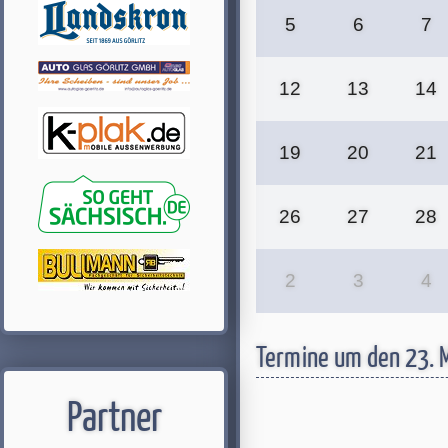
5
6
7
12
13
14
19
20
21
26
27
28
2
3
4
Termine um den 23. 
Partner