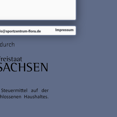
Impressum
fo@sportzentrum-flora.de