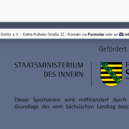
örlitz e.V. - Käthe-Kollwitz-Straße 22 - Kontakt via
Formular
oder an
in