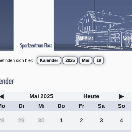
Aktuelles
Verei
Sportzentrum Flora
befinden sich hier:
Kalender
2025
Mai
19
ender
◀
Mai 2025
Heute
▶
Mo
Di
Mi
Do
Fr
Sa
So
28
29
30
1
2
3
4