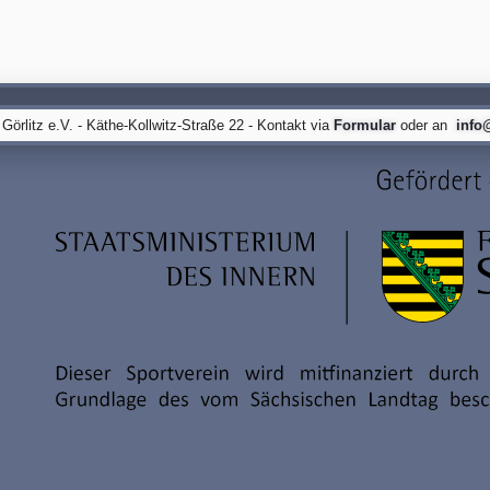
örlitz e.V. - Käthe-Kollwitz-Straße 22 - Kontakt via
Formular
oder an
info