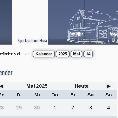
Aktuelles
Verei
Sportzentrum Flora
befinden sich hier:
Kalender
2025
Mai
14
ender
◀
Mai 2025
Heute
▶
Mo
Di
Mi
Do
Fr
Sa
So
28
29
30
1
2
3
4