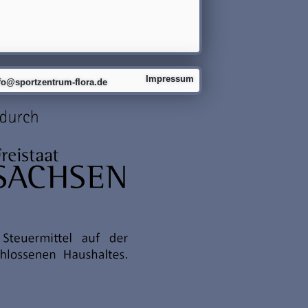
Impressum
fo@sportzentrum-flora.de