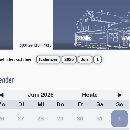
Aktuelles
Verei
Sportzentrum Flora
befinden sich hier:
Kalender
2025
Juni
1
ender
◀
Juni 2025
Heute
▶
Mo
Di
Mi
Do
Fr
Sa
So
26
27
28
29
30
31
1