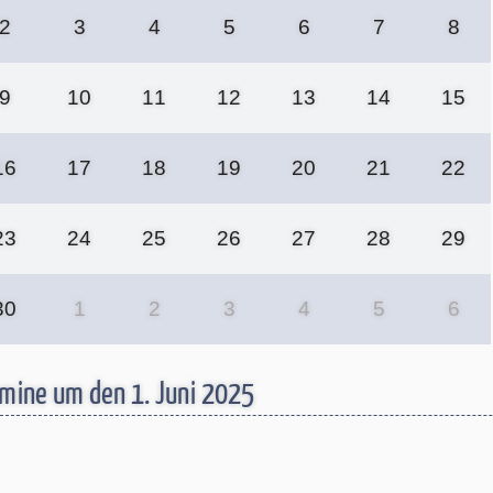
2
3
4
5
6
7
8
9
10
11
12
13
14
15
16
17
18
19
20
21
22
23
24
25
26
27
28
29
30
1
2
3
4
5
6
mine um den 1. Juni 2025