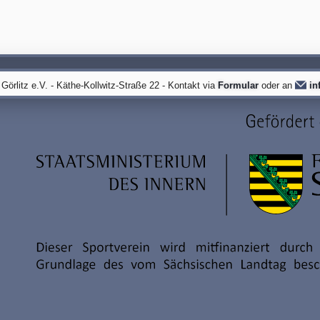
örlitz e.V. - Käthe-Kollwitz-Straße 22 - Kontakt via
Formular
oder an
in