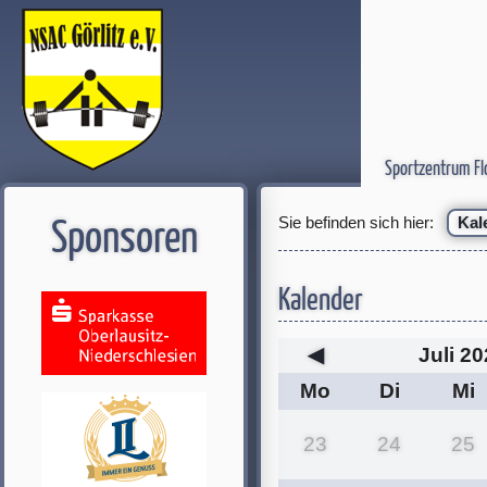
Sportzentrum Fl
Sie befinden sich hier:
Kal
Sponsoren
Kalender
◀
Juli 2
Mo
Di
Mi
23
24
25