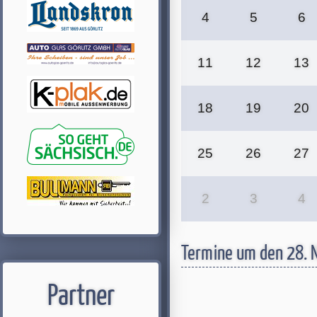
4
5
6
11
12
13
18
19
20
25
26
27
2
3
4
Termine um den 28.
Partner