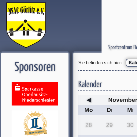
Sportzentrum Fl
Sie befinden sich hier:
Kal
Sponsoren
Kalender
◀
November
Mo
Di
Mi
28
29
30