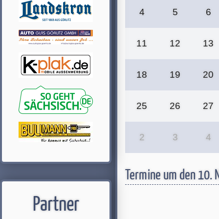
4
5
6
11
12
13
18
19
20
25
26
27
2
3
4
Termine um den 10.
Partner