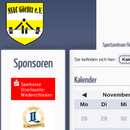
Sportzentrum Fl
Sie befinden sich hier:
Kal
Sponsoren
Kalender
◀
November
Mo
Di
Mi
28
29
30