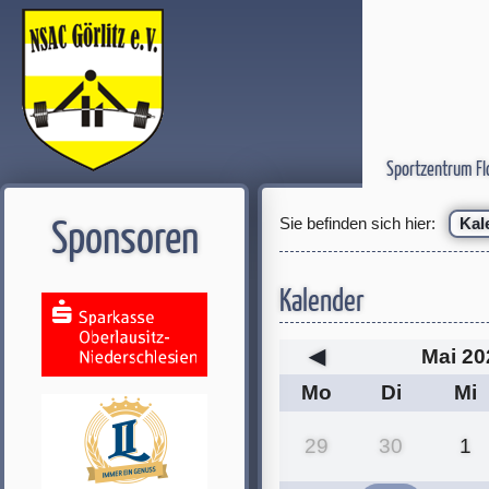
Sportzentrum Fl
Sie befinden sich hier:
Kal
Sponsoren
Kalender
◀
Mai 20
Mo
Di
Mi
29
30
1