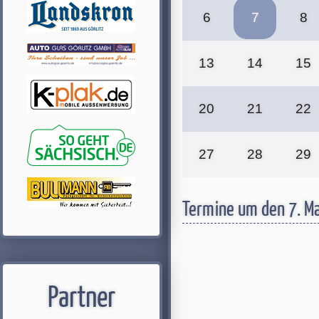
6
7
8
13
14
15
20
21
22
27
28
29
Termine um den 7. M
Partner