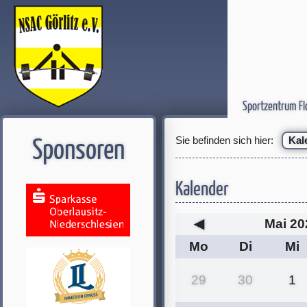
Sportzentrum Fl
Sie befinden sich hier:
Kal
Sponsoren
Kalender
◀
Mai 20
Mo
Di
Mi
29
30
1