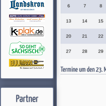
6
7
8
13
14
15
20
21
22
27
28
29
Termine um den 23. 
Partner