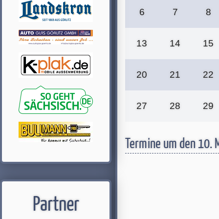
6
7
8
13
14
15
20
21
22
27
28
29
Termine um den 10. 
Partner