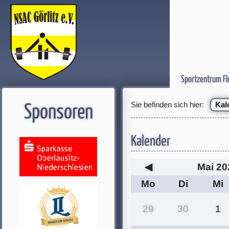
Sportzentrum Fl
Sie befinden sich hier:
Kal
Sponsoren
Kalender
◀
Mai 20
Mo
Di
Mi
29
30
1