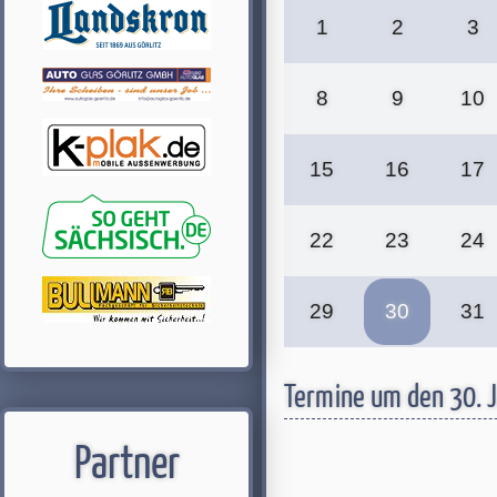
1
2
3
8
9
10
15
16
17
22
23
24
29
30
31
Termine um den 30. 
Partner