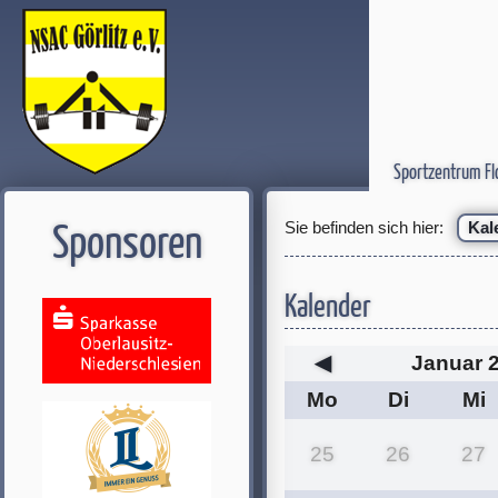
Sportzentrum Fl
Sie befinden sich hier:
Kal
Sponsoren
Kalender
◀
Januar 
Mo
Di
Mi
25
26
27