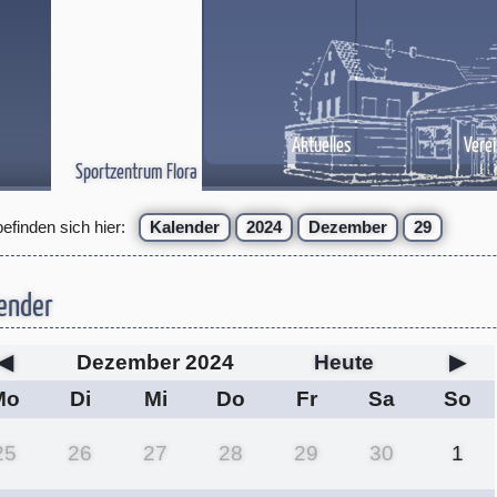
Aktuelles
Verei
Sportzentrum Flora
befinden sich hier:
Kalender
2024
Dezember
29
ender
◀
Dezember 2024
Heute
▶
Mo
Di
Mi
Do
Fr
Sa
So
25
26
27
28
29
30
1