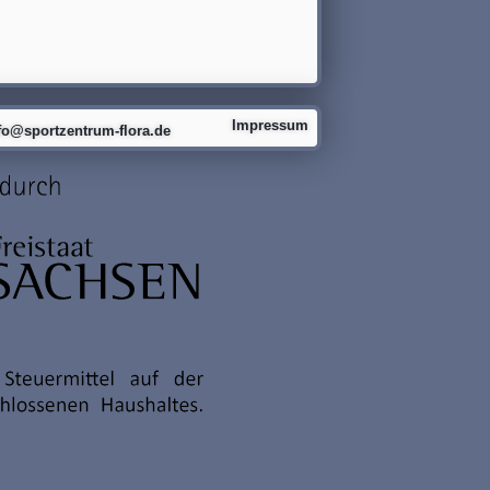
Impressum
fo@sportzentrum-flora.de