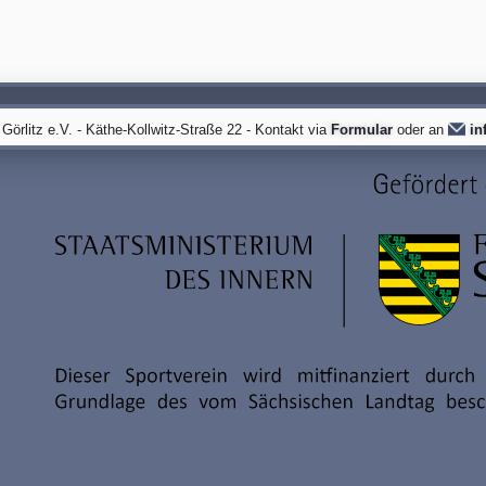
örlitz e.V. - Käthe-Kollwitz-Straße 22 - Kontakt via
Formular
oder an
in