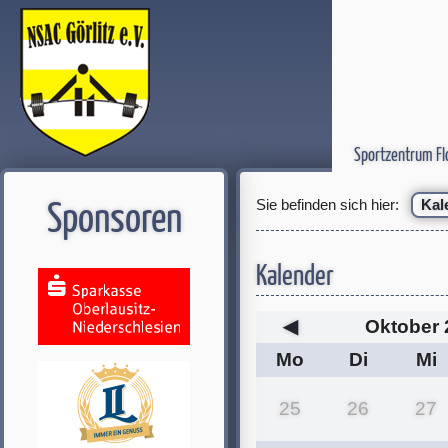
Sportzentrum Fl
Sie befinden sich hier:
Kal
Sponsoren
Kalender
◀
Oktober 
Mo
Di
Mi
25
26
27