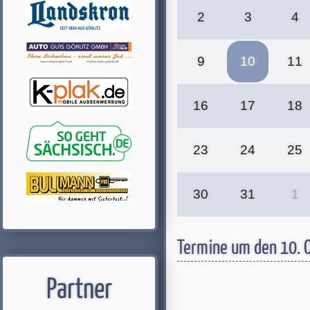
2
3
4
9
10
11
16
17
18
23
24
25
30
31
1
Termine um den 10. 
Partner