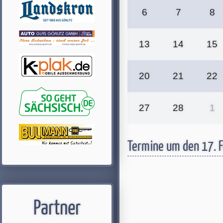
6
7
8
13
14
15
20
21
22
27
28
1
Termine um den 17. 
Partner