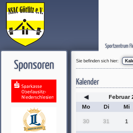
Sportzentrum Fl
Sie befinden sich hier:
Kal
Sponsoren
Kalender
◀
Februar 
Mo
Di
Mi
30
31
1