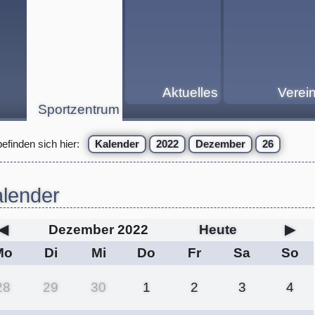
Aktuelles
Verei
Sportzentrum
befinden sich hier:
Kalender
2022
Dezember
26
lender
◀
Dezember 2022
Heute
▶
Mo
Di
Mi
Do
Fr
Sa
So
28
29
30
1
2
3
4