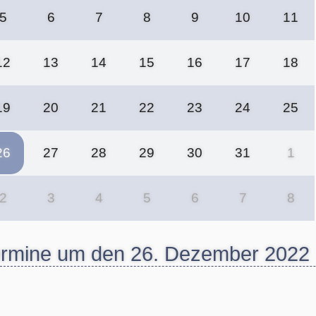
5
6
7
8
9
10
11
Flora
12
13
14
15
16
17
18
19
20
21
22
23
24
25
26
27
28
29
30
31
1
2
3
4
5
6
7
8
rmine um den 26. Dezember 2022