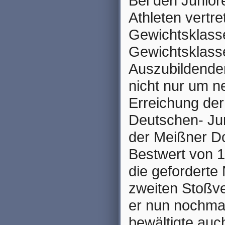
Bei den Juniore
Athleten vertre
Gewichtsklass
Gewichtsklasse
Auszubildenden
nicht nur um n
Erreichung der
Deutschen- Ju
der Meißner Do
Bestwert von 1
die geforderte
zweiten Stoßver
er nun nochma
bewältigte auc