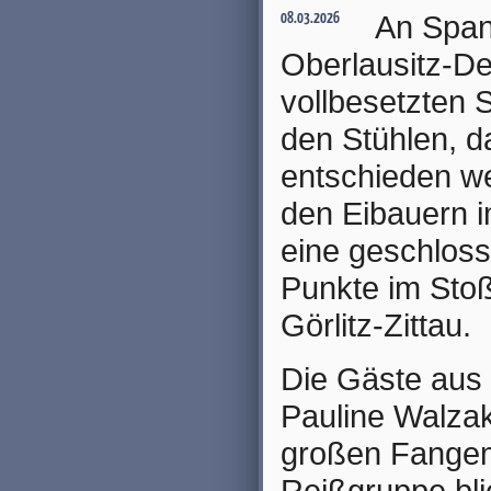
An Span
08.03.2026
Oberlausitz-D
vollbesetzten 
den Stühlen, d
entschieden we
den Eibauern i
eine geschloss
Punkte im Sto
Görlitz-Zittau.
Die Gäste aus 
Pauline Walzak
großen Fangem
Reißgruppe bl