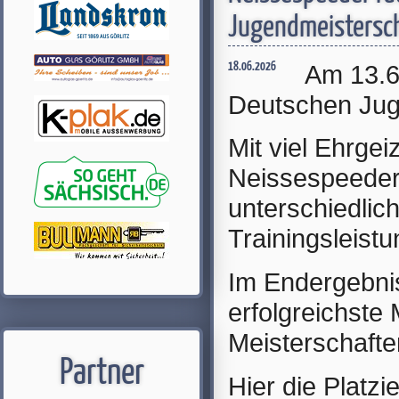
Jugendmeistersc
Am 13.6
18.06.2026
Deutschen Juge
Mit viel Ehrge
Neissespeeder0
unterschiedlic
Trainingsleist
Im Endergebnis
erfolgreichste
Meisterschafte
Partner
Hier die Platz