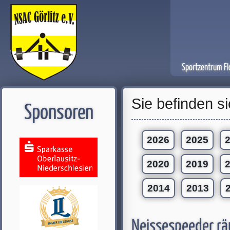
Sportzentrum Fl
Sie befinden si
Sponsoren
2026
2025
2020
2019
2014
2013
Neissespeeder rä