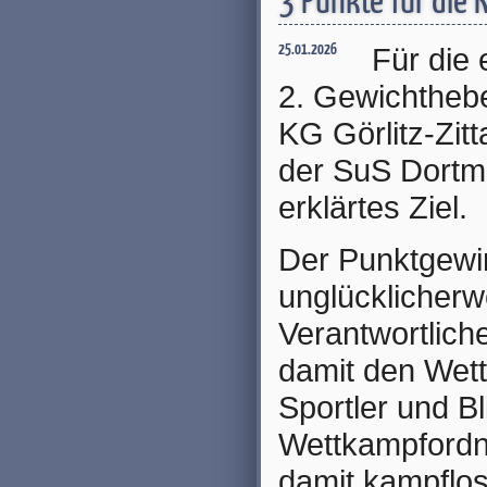
3 Punkte für die K
Für die
25.01.2026
2. Gewichthebe
KG Görlitz-Zit
der SuS Dortm
erklärtes Ziel.
Der Punktgewin
unglücklicherw
Verantwortlich
damit den Wett
Sportler und B
Wettkampfordn
damit kampflo