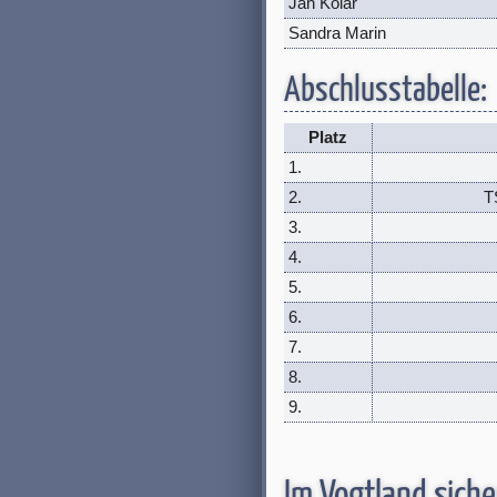
Jan Kolar
Sandra Marin
Abschlusstabelle:
Platz
1.
2.
T
3.
4.
5.
6.
7.
8.
9.
Im Vogtland sich