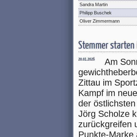
Sandra Martin
Philipp Buschek
Oliver Zimmermann
Stemmer starten 
Am Sonn
20.01.2026
gewichtheberbe
Zittau im Spor
Kampf im neuen
der östlichste
Jörg Scholze k
zurückgreifen u
Punkte-Marke 