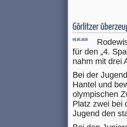
Görlitzer überze
Rodewis
09.06.2026
für den „4. S
nahm mit drei A
Bei der Jugend 
Hantel und bew
olympischen Z
Platz zwei bei
Jugend den sta