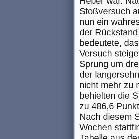
Heber war. Na
Stoßversuch an
nun ein wahres
der Rückstand 
bedeutete, das
Versuch steige
Sprung um dre
der langersehn
nicht mehr zu
behielten die
zu 486,6 Punkt
Nach diesem Si
Wochen stattfi
Tabelle aus de