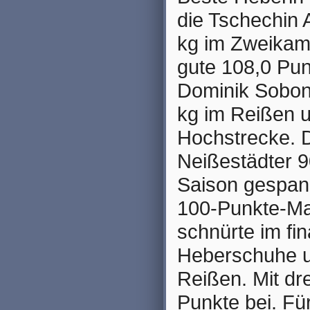
die Tschechin 
kg im Zweikamp
gute 108,0 Punk
Dominik Sobon 
kg im Reißen u
Hochstrecke. D
Neißestädter 
Saison gespann
100-Punkte-Ma
schnürte im fi
Heberschuhe un
Reißen. Mit dr
Punkte bei. Für