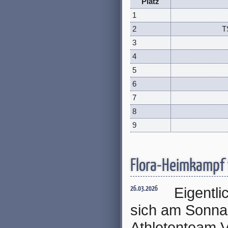
Platz
1
2
T
3
4
5
6
7
8
9
Flora-Heimkampf f
Eigentli
26.03.2026
sich am Sonna
Athletenteam V